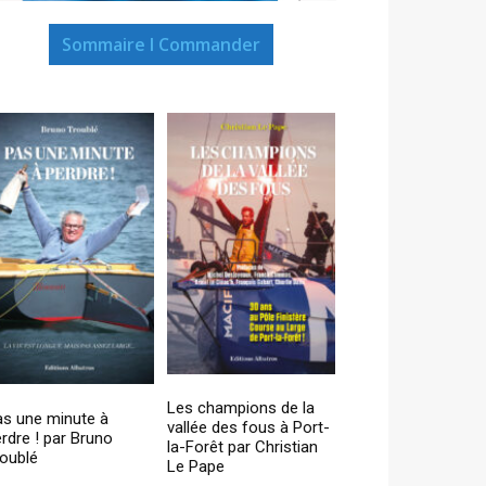
Sommaire I Commander
Les champions de la
as une minute à
vallée des fous à Port-
rdre ! par Bruno
la-Forêt par Christian
oublé
Le Pape