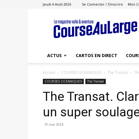
Jeudi 6 Août 2026
Se Connecter / S'inscrire
Mon C
Course
au
Large
ACTUS
CARTOS EN DIRECT
COUR
Accueil
COURSES OCEANIQUES
The Transat
Th
COURSES OCEANIQUES
The Transat
The Transat. Clar
un super soulage
19 mai 2024