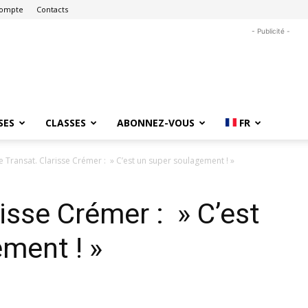
ompte
Contacts
- Publicité -
SES
CLASSES
ABONNEZ-VOUS
FR
e Transat. Clarisse Crémer : » C’est un super soulagement ! »
isse Crémer : » C’est
ment ! »