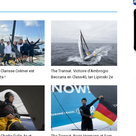
 Clarisse Crémer est
The Transat. Victoire d’Ambrogio
ta !
Beccaria en Class40, Ian Lipinski 2e
 Charlie Dalin 4e et
The Transat. Boris Hermann et Sam