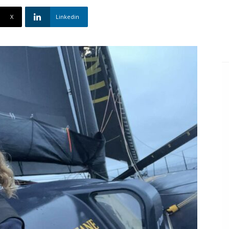
X
Linkedin