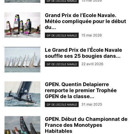
15 mai 2026
GP DE L'ECOLE NAVALE
Grand Prix de l’Ecole Navale.
Météo compliquée pour le début
du...
15 mai 2026
GP DE L'ECOLE NAVALE
Le Grand Prix de l’École Navale
souffle ses 25 bougies dans...
22 avril 2026
GP DE L'ECOLE NAVALE
GPEN. Quentin Delapierre
remporte le premier Trophée
GPEN de la classe...
31 mai 2025
GP DE L'ECOLE NAVALE
GPEN. Début du Championnat de
France des Monotypes
Habitables