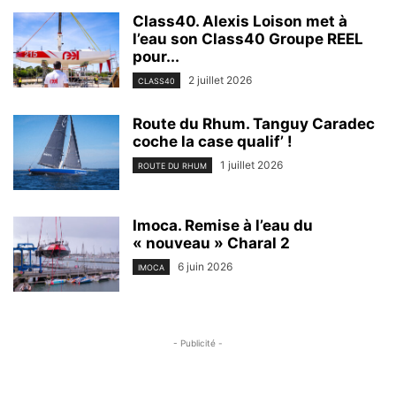
Class40. Alexis Loison met à
l’eau son Class40 Groupe REEL
pour...
2 juillet 2026
CLASS40
Route du Rhum. Tanguy Caradec
coche la case qualif’ !
1 juillet 2026
ROUTE DU RHUM
Imoca. Remise à l’eau du
« nouveau » Charal 2
6 juin 2026
IMOCA
- Publicité -