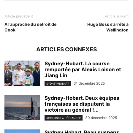
Article précédent
Article suivant
A l’approche du détroit de
Hugo Boss s’arrête à
Cook
Wellington
ARTICLES CONNEXES
Sydney-Hobart. La course
remportée par Alexis Loison et
Jiang Lin
31 décembre 2025
SYDNEY-HOBART
Sydney-Hobart. Deux équipes
françaises se disputent la
victoire au général !...
30 décembre 2025
ACOURSES À L'ÉTRANGER
Sydney Hobart. Beau suspens