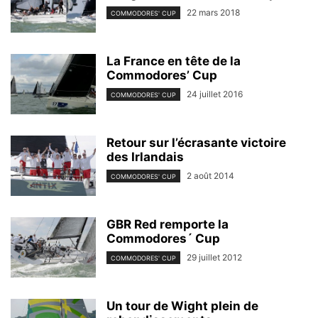
22 mars 2018
COMMODORES' CUP
La France en tête de la
Commodores’ Cup
24 juillet 2016
COMMODORES' CUP
Retour sur l’écrasante victoire
des Irlandais
2 août 2014
COMMODORES' CUP
GBR Red remporte la
Commodores´ Cup
29 juillet 2012
COMMODORES' CUP
Un tour de Wight plein de