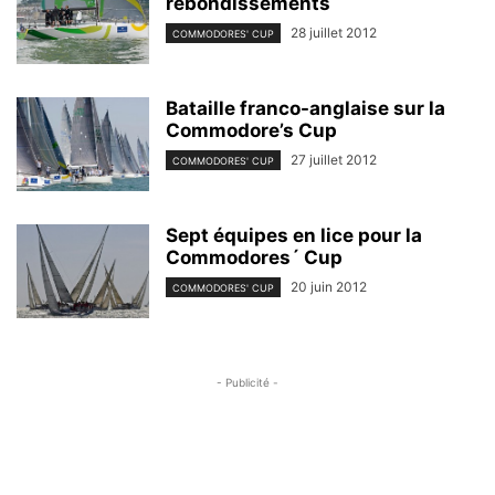
rebondissements
28 juillet 2012
COMMODORES' CUP
Bataille franco-anglaise sur la
Commodore’s Cup
27 juillet 2012
COMMODORES' CUP
Sept équipes en lice pour la
Commodores´ Cup
20 juin 2012
COMMODORES' CUP
- Publicité -