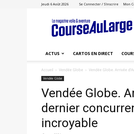
Jeudi 6 Août 2026
Se Connecter / S'inscrire
Mon C
Course
au
Large
ACTUS
CARTOS EN DIRECT
COUR
Accueil
Vendée Globe
Vendée Globe. Arrivée d’Ar
Vendée Globe
Vendée Globe. Ar
dernier concurren
incroyable