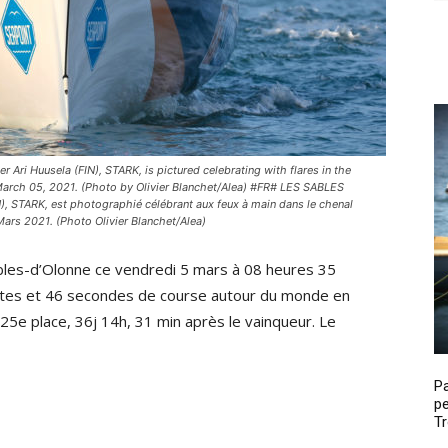
 Huusela (FIN), STARK, is pictured celebrating with flares in the
n March 05, 2021. (Photo by Olivier Blanchet/Alea) #FR# LES SABLES
, STARK, est photographié célébrant aux feux à main dans le chenal
Mars 2021. (Photo Olivier Blanchet/Alea)
Sables-d’Olonne ce vendredi 5 mars à 08 heures 35
utes et 46 secondes de course autour du monde en
a 25e place, 36j 14h, 31 min après le vainqueur. Le
P
pe
Tr