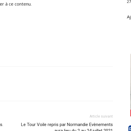
27
r à ce contenu.
Aj
Article suivant
s.
Le Tour Voile repris par Normandie Evènements
aura lieu du 2 au 24 juillet 2021