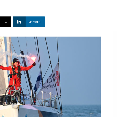
X
Linkedin