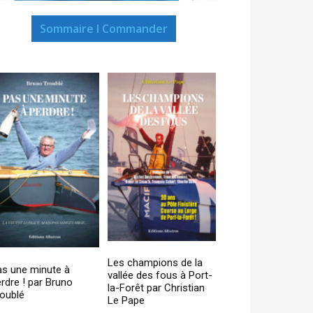
Sommaire I Commander
Les champions de la
as une minute à
vallée des fous à Port-
rdre ! par Bruno
la-Forêt par Christian
oublé
Le Pape