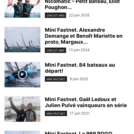
Nicomatic – Petit Bateau, Eliot
Poughon...
22 juin 2025
CIRCUIT MINI
Mini Fastnet. Alexandre
Demange et Benoît Mariette en
proto, Margaux...
13 juin 2024
CIRCUIT MINI
Mini Fastnet. 84 bateaux au
départ!
9 juin 2022
MINI FASTNET
Mini Fastnet. Gaël Ledoux et
Julien Pulvé vainqueurs en série
17 juin 2021
MINI FASTNET
Mini Fastnet. Le 969 POGO