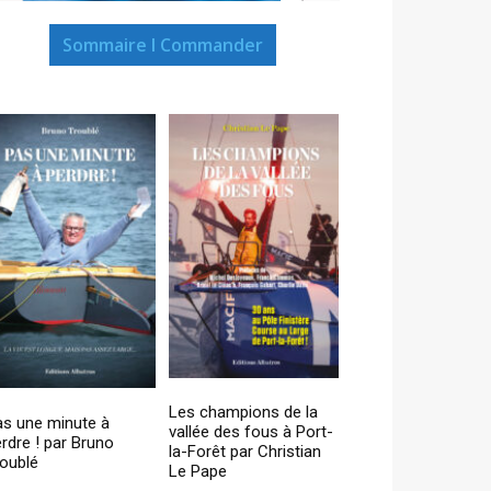
Sommaire I Commander
Les champions de la
as une minute à
vallée des fous à Port-
rdre ! par Bruno
la-Forêt par Christian
oublé
Le Pape