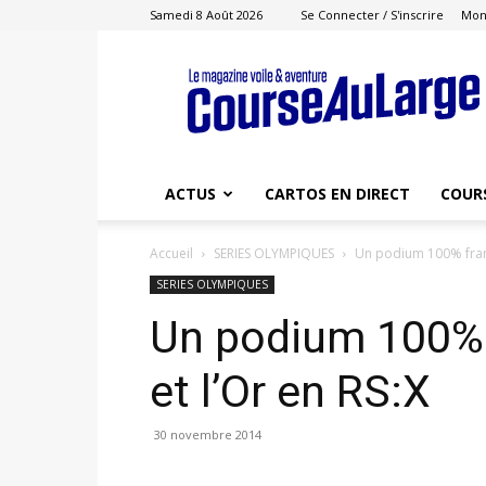
Samedi 8 Août 2026
Se Connecter / S'inscrire
Mon
Course
au
Large
ACTUS
CARTOS EN DIRECT
COUR
Accueil
SERIES OLYMPIQUES
Un podium 100% franç
SERIES OLYMPIQUES
Un podium 100% 
et l’Or en RS:X
30 novembre 2014