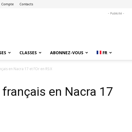
 Compte
Contacts
- Publicité -
SES
CLASSES
ABONNEZ-VOUS
FR
ais en Nacra 17 et l’Or en RS:X
français en Nacra 17