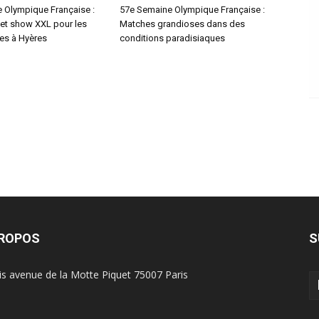
 Olympique Française :
57e Semaine Olympique Française :
 et show XXL pour les
Matches grandioses dans des
les à Hyères
conditions paradisiaques
PROPOS
S
is avenue de la Motte Piquet 75007 Paris