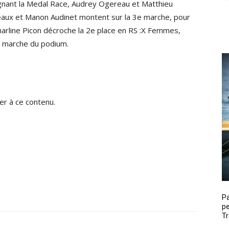
agnant la Medal Race, Audrey Ogereau et Matthieu
eaux et Manon Audinet montent sur la 3e marche, pour
harline Picon décroche la 2e place en RS :X Femmes,
3e marche du podium.
r à ce contenu.
P
pe
Tr