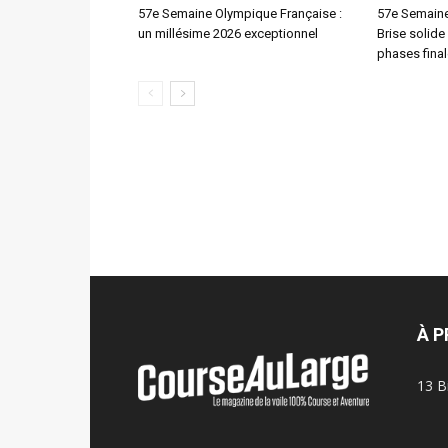
57e Semaine Olympique Française :
57e Semaine
un millésime 2026 exceptionnel
Brise solide
phases fina
À 
13 B