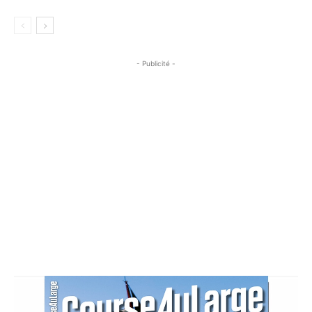
- Publicité -