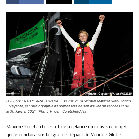
LES SABLES D’OLONNE, FRANCE - 30 JANVIER: Skipper Maxime Sorel, VandB
- Mayenne, est photographié au ponton lors de son arrivée du Vendee Globe,
le 30 Janvier 2021. (Photo Vincent Curutchet/Alea)
Maxime Sorel a d’ores et déjà relancé un nouveau projet
qui le conduira sur la ligne de départ du Vendée Globe