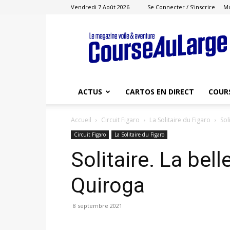
Vendredi 7 Août 2026
Se Connecter / S'inscrire
M
Course
au
Large
ACTUS
CARTOS EN DIRECT
COUR
Accueil
Circuit Figaro
La Solitaire du Figaro
Sol
Circuit Figaro
La Solitaire du Figaro
Solitaire. La bell
Quiroga
8 septembre 2021