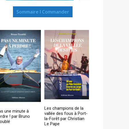
Sommaire I Commander
Les champions de la
as une minute à
vallée des fous à Port-
rdre ! par Bruno
la-Forêt par Christian
oublé
Le Pape