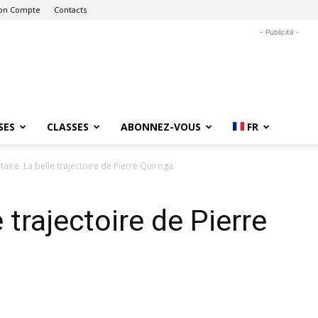
on Compte
Contacts
- Publicité -
SES
CLASSES
ABONNEZ-VOUS
FR
itaire. La belle trajectoire de Pierre Quiroga
e trajectoire de Pierre