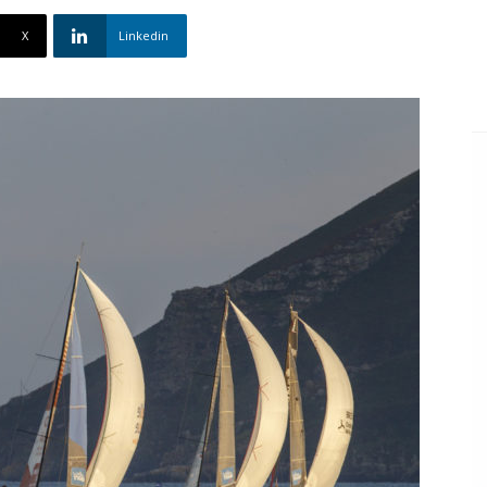
X
Linkedin