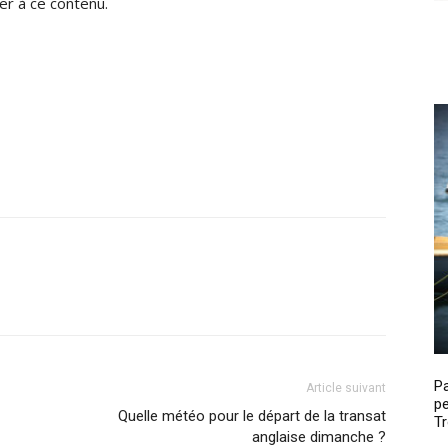
r à ce contenu.
P
Article suivant
pe
Quelle météo pour le départ de la transat
Tr
anglaise dimanche ?