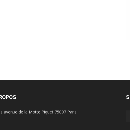
PROPOS
S
is avenue de la Motte Piquet 75007 Paris