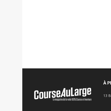
À 
13 B