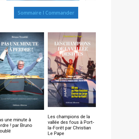
Sommaire I Commander
Les champions de la
as une minute à
vallée des fous à Port-
rdre ! par Bruno
la-Forêt par Christian
oublé
Le Pape