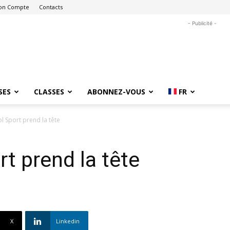
on Compte
Contacts
- Publicité -
SES
CLASSES
ABONNEZ-VOUS
FR
ol Sport prend la tête
t prend la tête
X
Linkedin