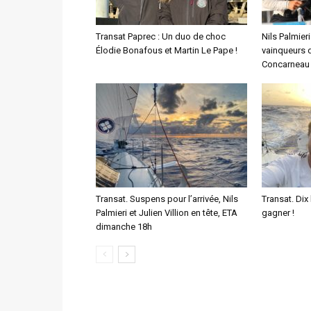
Transat Paprec : Un duo de choc
Nils Palmieri
Élodie Bonafous et Martin Le Pape !
vainqueurs 
Concarneau 
Transat. Suspens pour l’arrivée, Nils
Transat. Di
Palmieri et Julien Villion en tête, ETA
gagner !
dimanche 18h