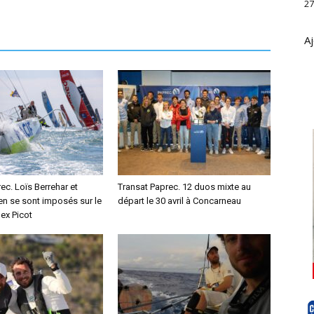
27
Aj
ec. Loïs Berrehar et
Transat Paprec. 12 duos mixte au
en se sont imposés sur le
départ le 30 avril à Concarneau
ex Picot