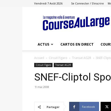
Vendredi 7 Août 2026
Se Connecter / S'inscrire
M
Course
au
Large
ACTUS
CARTOS EN DIRECT
COUR
Accueil
Circuit Figaro
Transat AG2R
SNEF-Clipt
Circuit Figaro
Transat AG2R
SNEF-Cliptol Spor
9 mai 2008
Facebook
Partager