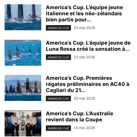
America’s Cup. L’équipe jeune
italienne et les néo-zélandais
bien partis pour...
23 mai 2026
AMERICA'S CUP
America’s Cup. L’équipe jeune de
Luna Rossa créé la sensation à...
22 mai 2026
AMERICA'S CUP
America’s Cup. Premières
régates préliminaires en AC40 à
Cagliari du 21...
20 mai 2026
AMERICA'S CUP
America’s Cup. L’Australie
revient dans la Coupe
14 mai 2026
AMERICA'S CUP