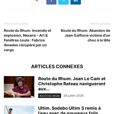
Article précédent
Article suivant
Route du Rhum. Incendie et
Route du Rhum. Abandon de
explosion, Nexans – Art &
Jean Galfione victime d’un
Fenêtres coule : Fabrice
choc à la tête
Amedeo récupéré par un
cargo
ARTICLES CONNEXES
Route du Rhum. Jean Le Cam et
Christophe Rateau navigueront
aux...
28 juillet 2026
ROUTE DU RHUM
Ultim. Sodebo Ultim 3 remis à
l’eau avec de nouveaux foils