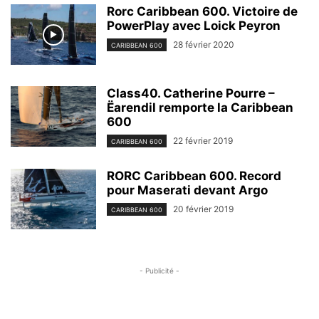
Rorc Caribbean 600. Victoire de
PowerPlay avec Loick Peyron
28 février 2020
CARIBBEAN 600
Class40. Catherine Pourre –
Ëarendil remporte la Caribbean
600
22 février 2019
CARIBBEAN 600
RORC Caribbean 600. Record
pour Maserati devant Argo
20 février 2019
CARIBBEAN 600
- Publicité -