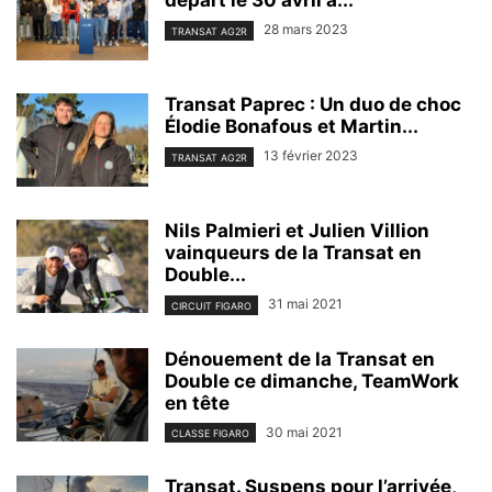
départ le 30 avril à...
28 mars 2023
TRANSAT AG2R
Transat Paprec : Un duo de choc
Élodie Bonafous et Martin...
13 février 2023
TRANSAT AG2R
Nils Palmieri et Julien Villion
vainqueurs de la Transat en
Double...
31 mai 2021
CIRCUIT FIGARO
Dénouement de la Transat en
Double ce dimanche, TeamWork
en tête
30 mai 2021
CLASSE FIGARO
Transat. Suspens pour l’arrivée,