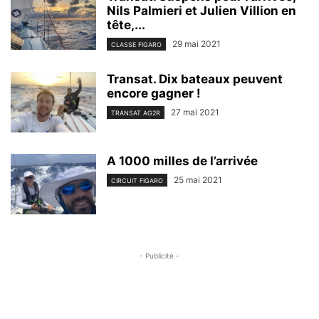
Nils Palmieri et Julien Villion en
tête,...
29 mai 2021
CLASSE FIGARO
Transat. Dix bateaux peuvent
encore gagner !
27 mai 2021
TRANSAT AG2R
A 1000 milles de l’arrivée
25 mai 2021
CIRCUIT FIGARO
- Publicité -