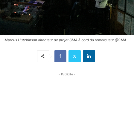
Marcus Hutchinson directeur de projet SMA à bord du remorqueur @SMA
- Publicité -