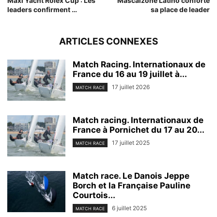
Maxi Yacht Rolex Cup : Les
Mascalzone Latino conforte
leaders confirment …
sa place de leader
ARTICLES CONNEXES
Match Racing. Internationaux de
France du 16 au 19 juillet à...
17 juillet 2026
MATCH RACE
Match racing. Internationaux de
France à Pornichet du 17 au 20...
17 juillet 2025
MATCH RACE
Match race. Le Danois Jeppe
Borch et la Française Pauline
Courtois...
6 juillet 2025
MATCH RACE