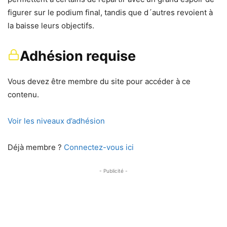
figurer sur le podium final, tandis que d´autres revoient à
la baisse leurs objectifs.
Adhésion requise
Vous devez être membre du site pour accéder à ce
contenu.
Voir les niveaux d’adhésion
Déjà membre ?
Connectez-vous ici
- Publicité -