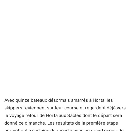
Avec quinze bateaux désormais amarrés à Horta, les
skippers reviennent sur leur course et regardent déjà vers
le voyage retour de Horta aux Sables dont le départ sera
donné ce dimanche. Les résultats de la première étape
permettent à certains de repartir avec un grand espoir de