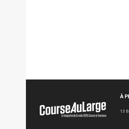
À 
13 B