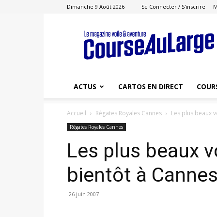
Dimanche 9 Août 2026
Se Connecter / S'inscrire
M
Course
au
Large
ACTUS
CARTOS EN DIRECT
COUR
Accueil
Régates Royales Cannes
Les plus beaux 
Régates Royales Cannes
Les plus beaux v
bientôt à Canne
26 juin 2007