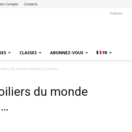
on Compte
Contacts
- Publicité -
SES
CLASSES
ABONNEZ-VOUS
FR
voiliers du monde bientôt à Cannes…
oiliers du monde
s…