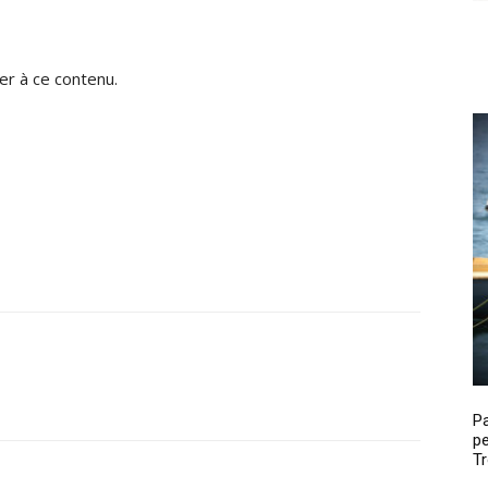
r à ce contenu.
P
pe
Tr