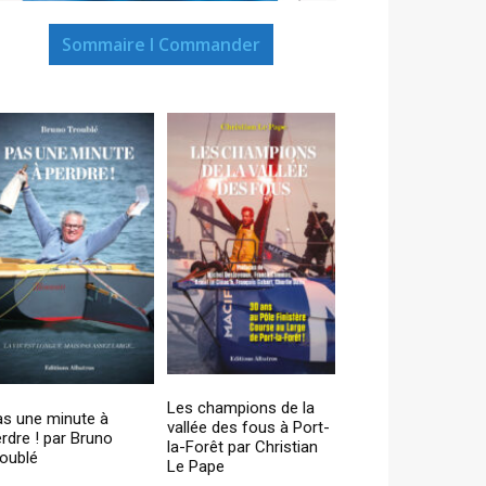
Sommaire I Commander
Les champions de la
as une minute à
vallée des fous à Port-
rdre ! par Bruno
la-Forêt par Christian
oublé
Le Pape