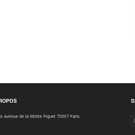
PROPOS
S
is avenue de la Motte Piquet 75007 Paris