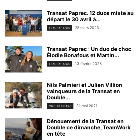
Transat Paprec. 12 duos mixte au
départ le 30 avril à...
28 mars 2023
TRANSAT AG2R
Transat Paprec : Un duo de choc
Élodie Bonafous et Martin...
13 février 2023
TRANSAT AG2R
Nils Palmieri et Julien Villion
vainqueurs de la Transat en
Double...
31 mai 2021
CIRCUIT FIGARO
Dénouement de la Transat en
Double ce dimanche, TeamWork
en tête