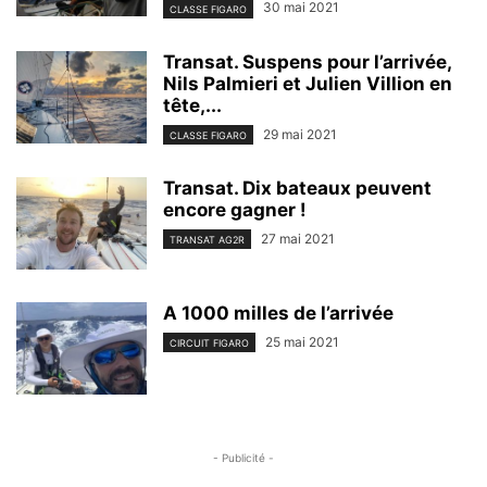
30 mai 2021
CLASSE FIGARO
Transat. Suspens pour l’arrivée,
Nils Palmieri et Julien Villion en
tête,...
29 mai 2021
CLASSE FIGARO
Transat. Dix bateaux peuvent
encore gagner !
27 mai 2021
TRANSAT AG2R
A 1000 milles de l’arrivée
25 mai 2021
CIRCUIT FIGARO
- Publicité -