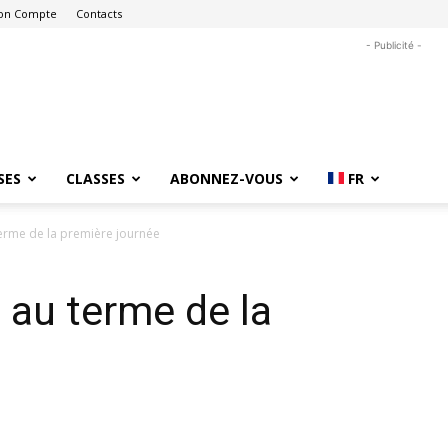
on Compte
Contacts
- Publicité -
SES
CLASSES
ABONNEZ-VOUS
FR
terme de la première journée
 au terme de la
e