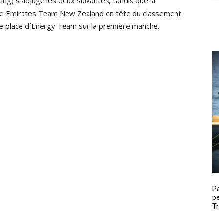
ng) s´adjuge les deux suivantes, tandis que la
ace Emirates Team New Zealand en tête du classement
nde place d´Energy Team sur la première manche.
P
pe
Tr