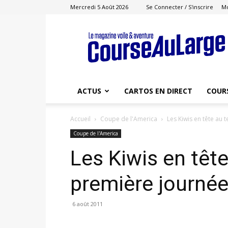
Mercredi 5 Août 2026
Se Connecter / S'inscrire
M
Course
au
Large
ACTUS
CARTOS EN DIRECT
COUR
Accueil
Coupe de l'America
Les Kiwis en tête au 
Coupe de l'America
Les Kiwis en tête
première journé
6 août 2011