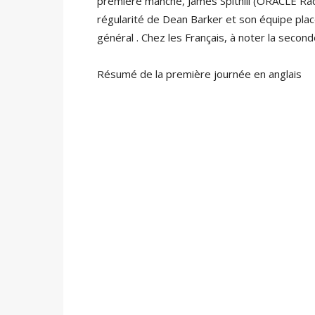
première manche, James Spithill (ORACLE Raci
régularité de Dean Barker et son équipe pl
général . Chez les Français, à noter la seco
Résumé de la première journée en anglais