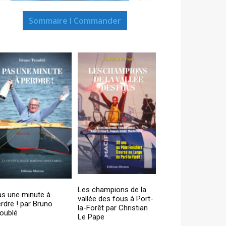
Sommaire I Commander
Les champions de la
as une minute à
vallée des fous à Port-
rdre ! par Bruno
la-Forêt par Christian
oublé
Le Pape