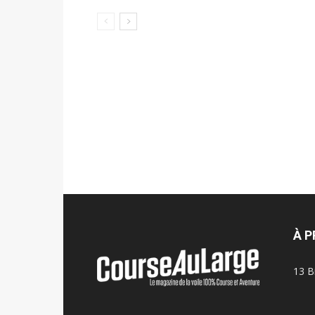
À 
13 B