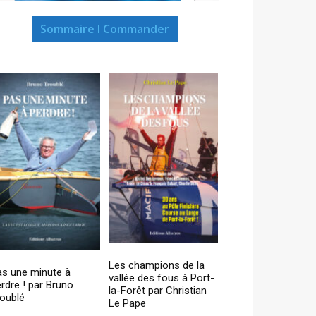
Sommaire I Commander
Les champions de la
as une minute à
vallée des fous à Port-
rdre ! par Bruno
la-Forêt par Christian
oublé
Le Pape