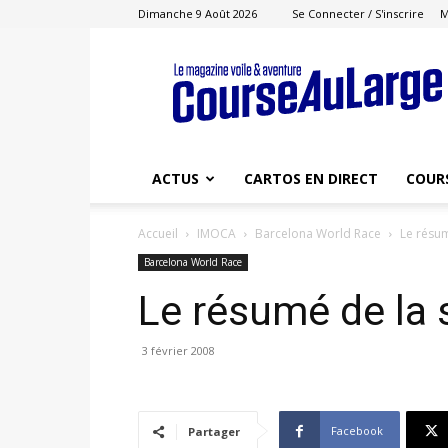
Dimanche 9 Août 2026
Se Connecter / S'inscrire
M
Course
au
Large
ACTUS
CARTOS EN DIRECT
COUR
Accueil
IMOCA
Barcelona World Race
Le résu
Barcelona World Race
Le résumé de la
3 février 2008
Facebook
Partager