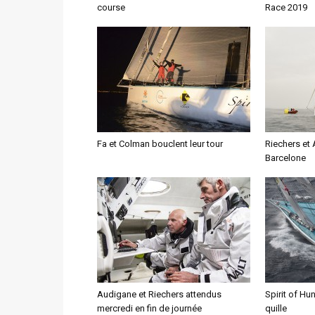
course
Race 2019
Fa et Colman bouclent leur tour
Riechers et 
Barcelone
Audigane et Riechers attendus
Spirit of Hu
mercredi en fin de journée
quille