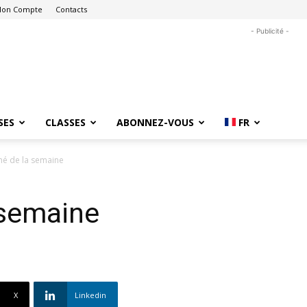
on Compte
Contacts
- Publicité -
SES
CLASSES
ABONNEZ-VOUS
FR
mé de la semaine
 semaine
X
Linkedin