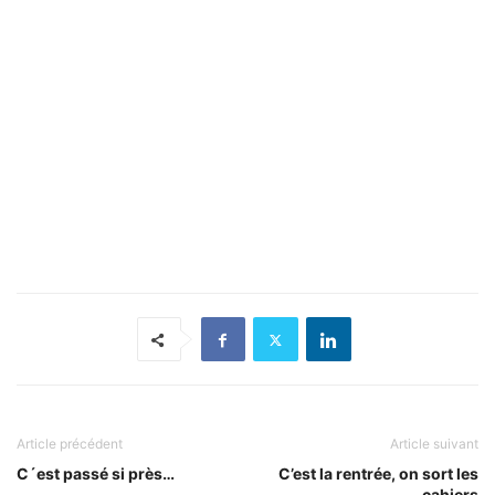
Article précédent
Article suivant
C´est passé si près…
C’est la rentrée, on sort les
cahiers