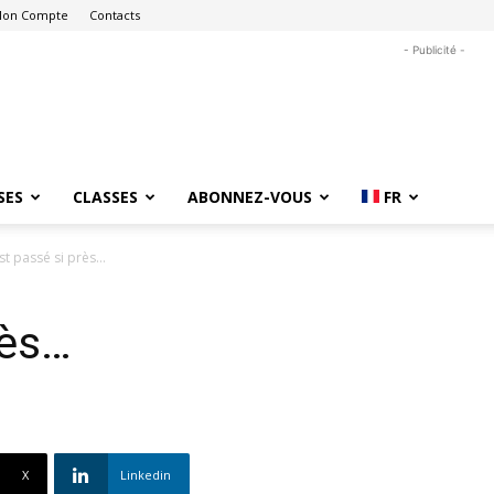
on Compte
Contacts
- Publicité -
SES
CLASSES
ABONNEZ-VOUS
FR
st passé si près…
rès…
X
Linkedin