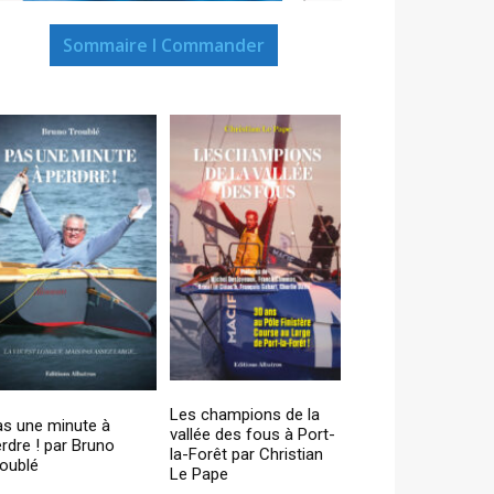
Sommaire I Commander
Les champions de la
as une minute à
vallée des fous à Port-
rdre ! par Bruno
la-Forêt par Christian
oublé
Le Pape