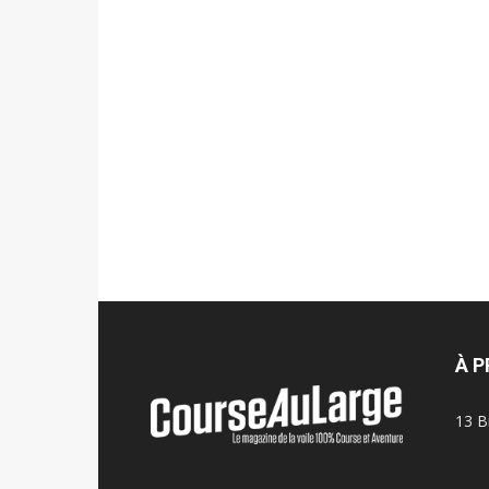
À 
13 B