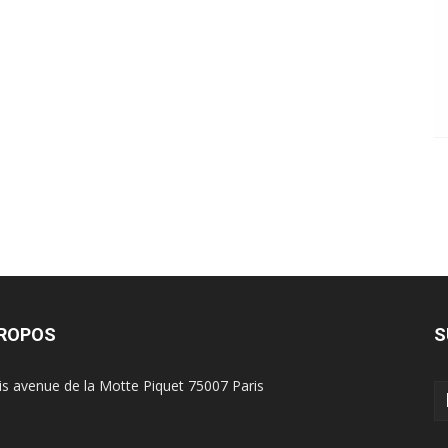
PROPOS
S
is avenue de la Motte Piquet 75007 Paris