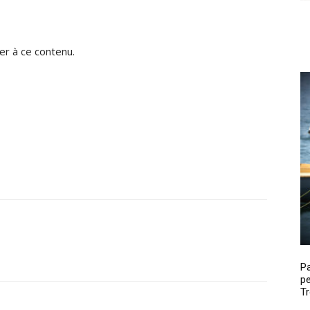
r à ce contenu.
P
pe
Tr