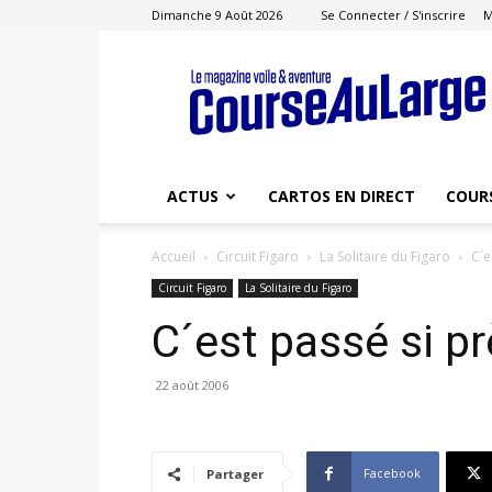
Dimanche 9 Août 2026
Se Connecter / S'inscrire
M
Course
au
Large
ACTUS
CARTOS EN DIRECT
COUR
Accueil
Circuit Figaro
La Solitaire du Figaro
C´e
Circuit Figaro
La Solitaire du Figaro
C´est passé si p
22 août 2006
Facebook
Partager