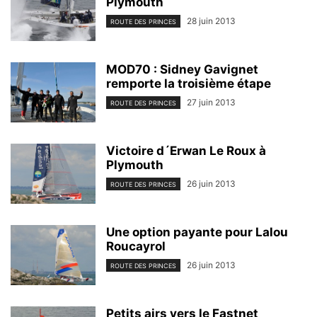
Plymouth
28 juin 2013
ROUTE DES PRINCES
MOD70 : Sidney Gavignet
remporte la troisième étape
27 juin 2013
ROUTE DES PRINCES
Victoire d´Erwan Le Roux à
Plymouth
26 juin 2013
ROUTE DES PRINCES
Une option payante pour Lalou
Roucayrol
26 juin 2013
ROUTE DES PRINCES
Petits airs vers le Fastnet