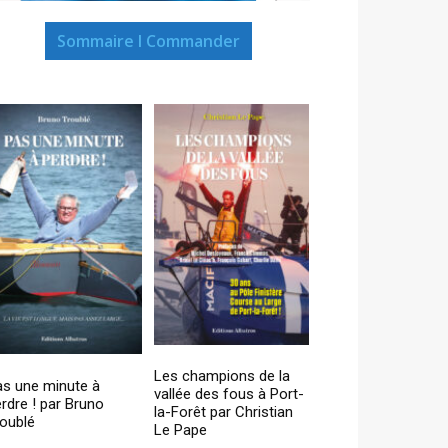
Sommaire I Commander
Les champions de la
as une minute à
vallée des fous à Port-
rdre ! par Bruno
la-Forêt par Christian
oublé
Le Pape