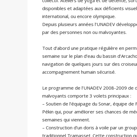
collectif. Ateliers de yoga et de détente, so
disponibles et adaptées aux déficients visuels
international, ou encore olympique.
Depuis plusieurs années l’UNADEV développe u
par des personnes non ou malvoyantes.
Tout d’abord une pratique régulière en perm
semaine sur le plan d’eau du bassin d’Arcach
navigation de quelques jours sur des croiseur
accompagnement humain sécurisé.
Le programme de l’UNADEV 2008-2009 de déve
malvoyants comporte 3 volets principaux :
– Soutien de l’équipage du Sonar, équipe de 
Pékin qui, pour améliorer ses chances de méd
semaines qui viennent.
– Construction d’un doris à voile par un gro
traditionnel Tramasset. Cette construction qu