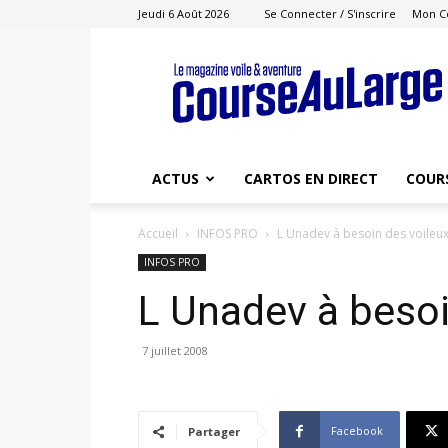
Jeudi 6 Août 2026
Se Connecter / S'inscrire
Mon C
Course
au
Large
ACTUS
CARTOS EN DIRECT
COUR
Accueil
INFOS PRO
L Unadev à besoin des voileux
INFOS PRO
L Unadev à besoi
7 juillet 2008
Facebook
Partager