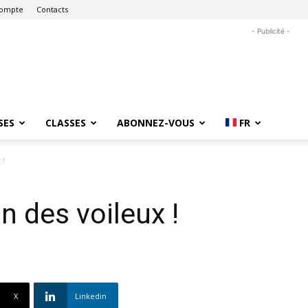
ompte
Contacts
- Publicité -
SES
CLASSES
ABONNEZ-VOUS
FR
 !
n des voileux !
X
Linkedin