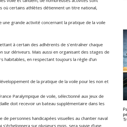
rties voile et tandem, de nombreuses activités sont
 où certains athlètes détiennent un titre national,
ne grande activité concernant la pratique de la voile
ettant à certain des adhérents de s’entraîner chaque
on sur dériveurs. Mais aussi en organisant des stages de
s habitables, en respectant toujours la règle d’un
loppement de la pratique de la voile pour les non et
France Paralympique de voile, sélectionné aux Jeux de
aille doit recevoir un bateau supplémentaire dans les
P
pe
upe de personnes handicapées visuelles au chantier naval
Tr
i s’échelonnera sur plusieurs mois, sera suivie d’une