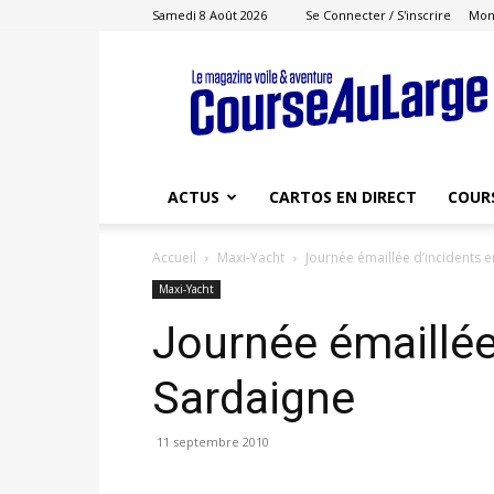
Samedi 8 Août 2026
Se Connecter / S'inscrire
Mon
Course
au
Large
ACTUS
CARTOS EN DIRECT
COUR
Accueil
Maxi-Yacht
Journée émaillée d’incidents 
Maxi-Yacht
Journée émaillée
Sardaigne
11 septembre 2010