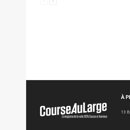
À 
13 B