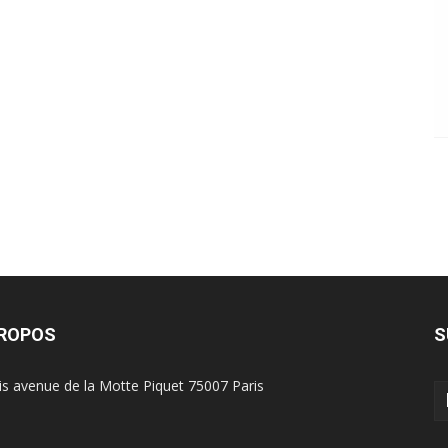
PROPOS
S
is avenue de la Motte Piquet 75007 Paris