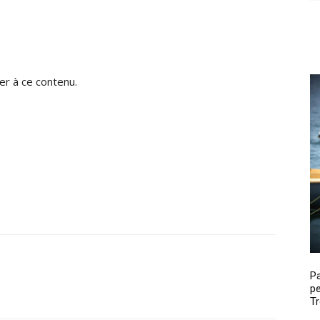
r à ce contenu.
P
pe
Tr