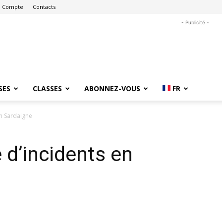
 Compte
Contacts
- Publicité -
SES
CLASSES
ABONNEZ-VOUS
FR
en Sardaigne
 d’incidents en