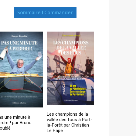
Sommaire I Commander
Les champions de la
as une minute à
vallée des fous à Port-
rdre ! par Bruno
la-Forêt par Christian
oublé
Le Pape