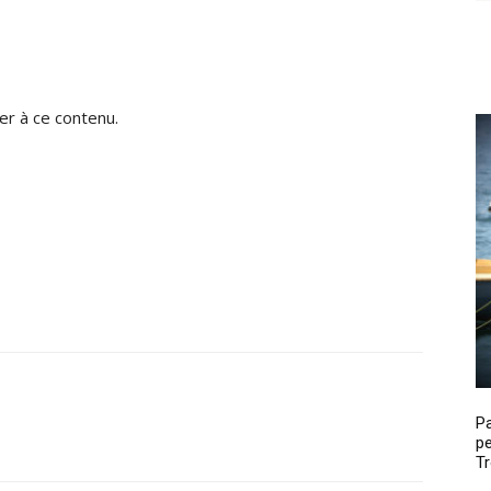
r à ce contenu.
P
pe
Tr