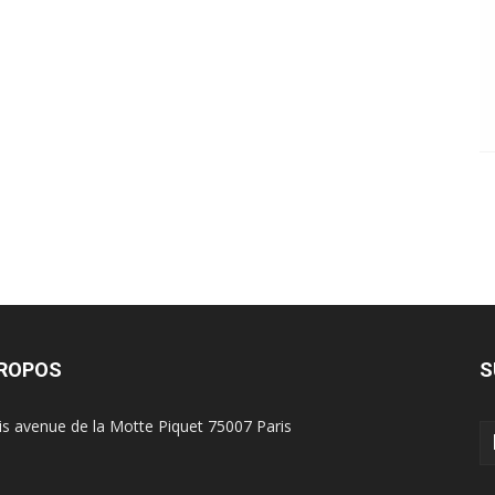
PROPOS
S
is avenue de la Motte Piquet 75007 Paris