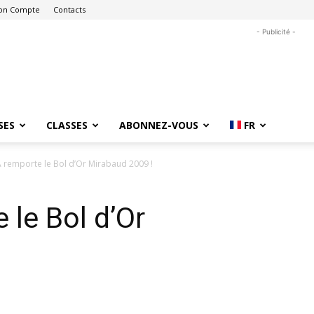
on Compte
Contacts
- Publicité -
SES
CLASSES
ABONNEZ-VOUS
FR
 remporte le Bol d’Or Mirabaud 2009 !
le Bol d’Or