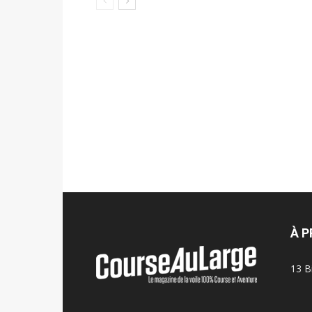
À 
13 B