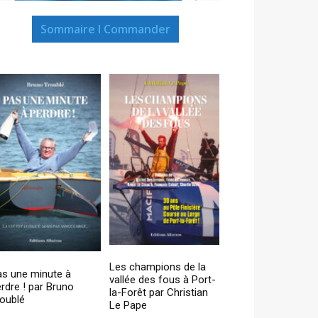
Sommaire I Commander
Les champions de la
as une minute à
vallée des fous à Port-
rdre ! par Bruno
la-Forêt par Christian
oublé
Le Pape