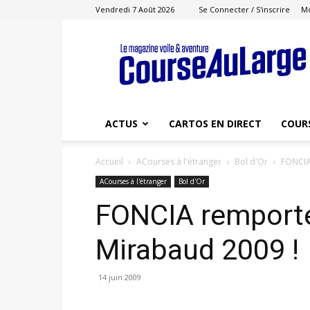
Vendredi 7 Août 2026
Se Connecter / S'inscrire
M
Course
au
Large
ACTUS
CARTOS EN DIRECT
COUR
Accueil
ACourses à l'étranger
Bol d'Or
FONCIA
ACourses à l'étranger
Bol d'Or
FONCIA remporte 
Mirabaud 2009 !
14 juin 2009