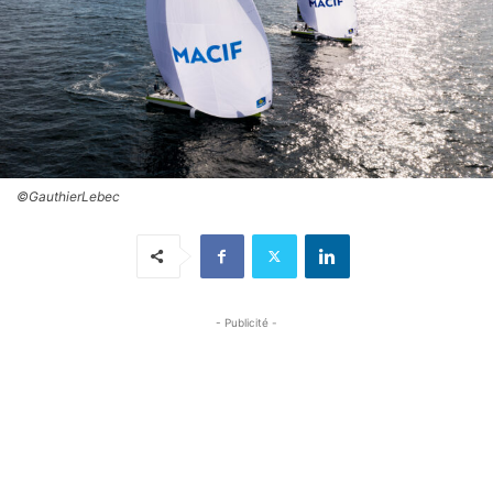
©GauthierLebec
- Publicité -