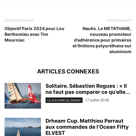
Article précédent
Article suivant
Objectif Paris 2024 pour Lou
Nautix. Le METATHANE,
Berthomieu avec Tim
nouveau promoteur
Mourniac
d’adhérence pour primaires
et finitions polyuréthane sur
aluminium
ARTICLES CONNEXES
Solitaire. Sébastien Rogues : « Il
ne faut pas comparer ce qu’elle...
17 juillet 2026
LA SOLITAIRE DU FIGARO
Drheam Cup. Matthieu Perraut
aux commandes de l’Ocean Fifty
ELVEST