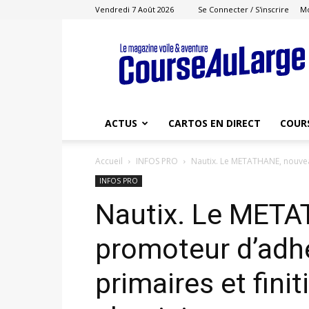
Vendredi 7 Août 2026
Se Connecter / S'inscrire
M
Course
au
Large
ACTUS
CARTOS EN DIRECT
COUR
Accueil
INFOS PRO
Nautix. Le METATHANE, nouveau
INFOS PRO
Nautix. Le MET
promoteur d’adh
primaires et fini