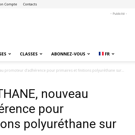
on Compte
Contacts
- Publicité -
SES
CLASSES
ABONNEZ-VOUS
FR
 promoteur d’adhérence pour primaires et finitions polyuréthane sur...
ATHANE, nouveau
érence pour
tions polyuréthane sur