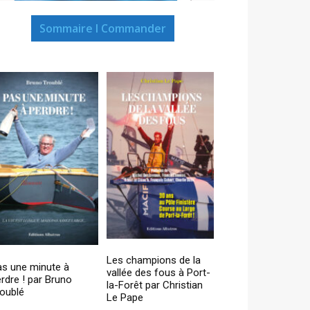
Sommaire I Commander
Les champions de la
as une minute à
vallée des fous à Port-
rdre ! par Bruno
la-Forêt par Christian
oublé
Le Pape