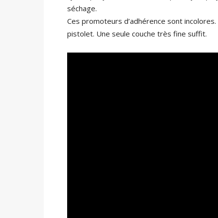
séchage.
Ces promoteurs d’adhérence sont incolores. I
pistolet. Une seule couche très fine suffit.