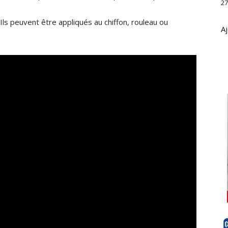
27
ls peuvent être appliqués au chiffon, rouleau ou
Aj