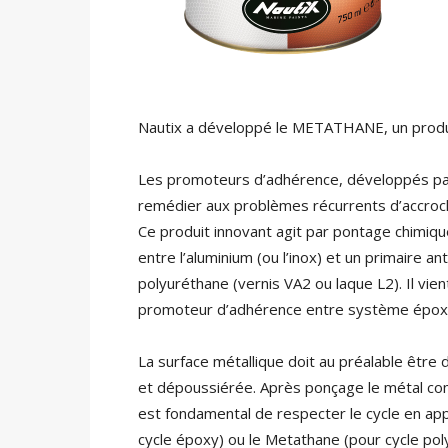
Nautix a développé le METATHANE, un produit
Les promoteurs d’adhérence, développés par 
remédier aux problèmes récurrents d’accroch
Ce produit innovant agit par pontage chimique 
entre l’aluminium (ou l’inox) et un primaire a
polyuréthane (vernis VA2 ou laque L2). Il vi
promoteur d’adhérence entre système époxy 
La surface métallique doit au préalable être
et dépoussiérée. Après ponçage le métal co
est fondamental de respecter le cycle en app
cycle époxy) ou le Metathane (pour cycle po