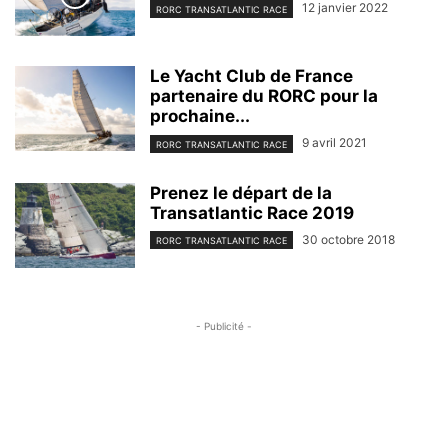
12 janvier 2022
RORC TRANSATLANTIC RACE
Le Yacht Club de France
partenaire du RORC pour la
prochaine...
9 avril 2021
RORC TRANSATLANTIC RACE
Prenez le départ de la
Transatlantic Race 2019
30 octobre 2018
RORC TRANSATLANTIC RACE
- Publicité -