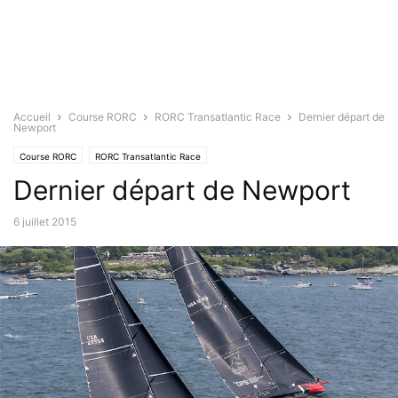
Accueil
Course RORC
RORC Transatlantic Race
Dernier départ de
Newport
Course RORC
RORC Transatlantic Race
Dernier départ de Newport
6 juillet 2015