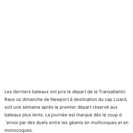
Les derniers bateaux ont pris le départ de la Transatlantic
Race ce dimanche de Newport à destination du cap Lizard,
soit une semaine après le premier départ réservé aux
bateaux plus lents. La journée est marqué dès le coup d
´envoi par des duels entre les géants en multicoques et en
monocoques.