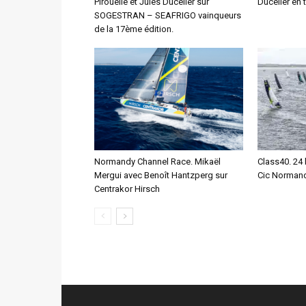
Pirouelle et Jules Ducelier sur
Ducelier en 
SOGESTRAN – SEAFRIGO vainqueurs
de la 17ème édition.
Normandy Channel Race. Mikaël
Class40. 24 
Mergui avec Benoît Hantzperg sur
Cic Normand
Centrakor Hirsch