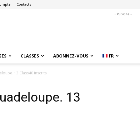
ompte
Contacts
- Publicité -
SES
CLASSES
ABONNEZ-VOUS
FR
eloupe. 13 Class40 inscrits
Guadeloupe. 13