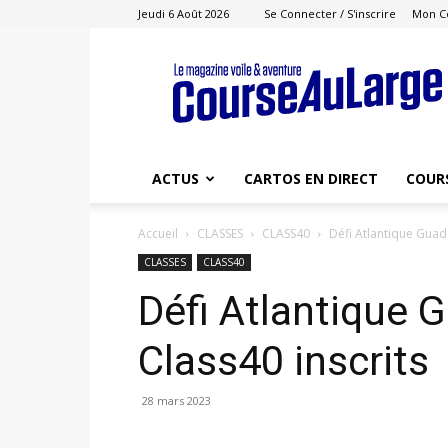
Jeudi 6 Août 2026
Se Connecter / S'inscrire
Mon C
Course
au
Large
ACTUS
CARTOS EN DIRECT
COUR
Accueil
CLASSES
CLASS40
Défi Atlantique Guad
CLASSES
CLASS40
Défi Atlantique 
Class40 inscrits
28 mars 2023