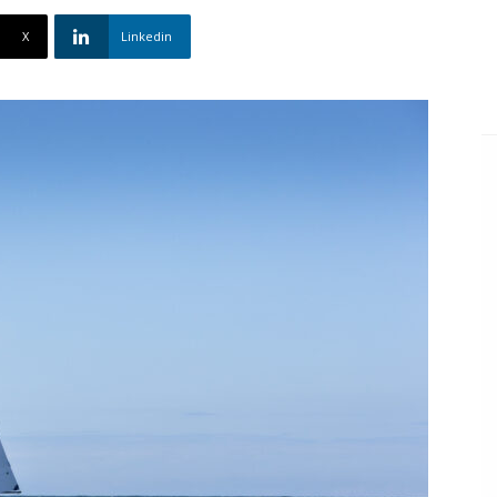
X
Linkedin