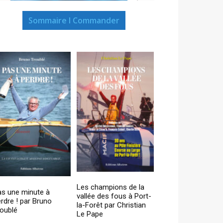
Sommaire I Commander
Les champions de la
as une minute à
vallée des fous à Port-
rdre ! par Bruno
la-Forêt par Christian
oublé
Le Pape