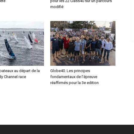
tête
pour les 22 Class40 sur un parcours
modifié
bateaux au départ de la
Globe40. Les principes
y Channel race
fondamentaux de l’épreuve
réaffirmés pour la 3e edition