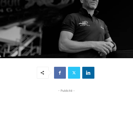
- Publicité -