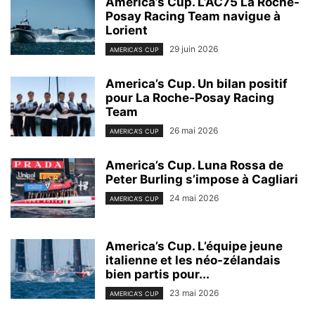
America’s Cup. L’AC75 La Roche-
Posay Racing Team navigue à
Lorient
29 juin 2026
AMERICA'S CUP
America’s Cup. Un bilan positif
pour La Roche-Posay Racing
Team
26 mai 2026
AMERICA'S CUP
America’s Cup. Luna Rossa de
Peter Burling s’impose à Cagliari
24 mai 2026
AMERICA'S CUP
America’s Cup. L’équipe jeune
italienne et les néo-zélandais
bien partis pour...
23 mai 2026
AMERICA'S CUP