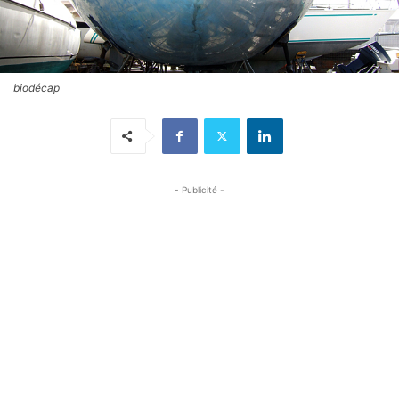
biodécap
- Publicité -