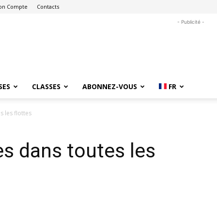
on Compte
Contacts
- Publicité -
SES
CLASSES
ABONNEZ-VOUS
FR
 les flottes
es dans toutes les