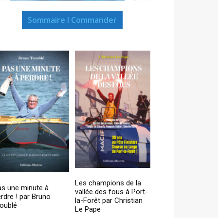
Sommaire I Commander
Les champions de la
as une minute à
vallée des fous à Port-
rdre ! par Bruno
la-Forêt par Christian
oublé
Le Pape