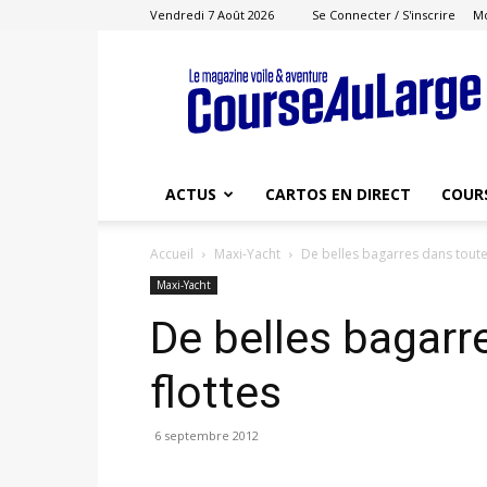
Vendredi 7 Août 2026
Se Connecter / S'inscrire
M
Course
au
Large
ACTUS
CARTOS EN DIRECT
COUR
Accueil
Maxi-Yacht
De belles bagarres dans toutes
Maxi-Yacht
De belles bagarr
flottes
6 septembre 2012