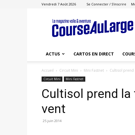
Vendredi 7 Août 2026
Se Connecter / S'inscrire
M
Course
au
Large
ACTUS
CARTOS EN DIRECT
COUR
Accueil
Circuit Mini
Mini Fastnet
Cultisol prend 
Circuit Mini
Mini Fastnet
Cultisol prend la
vent
25 juin 2014