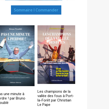
Sommaire I Commander
Les champions de la
as une minute à
vallée des fous à Port-
rdre ! par Bruno
la-Forêt par Christian
oublé
Le Pape