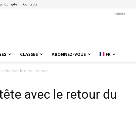
on Compte
Contacts
- Publicité -
SES
CLASSES
ABONNEZ-VOUS
FR
la tête avec le retour du vent
 tête avec le retour du