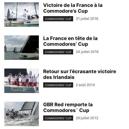
Victoire de la France à la
Commodore’s Cup
31 juillet 2016
COMMODORES' CUP
La France en tête de la
Commodores’ Cup
24 juillet 2016
COMMODORES' CUP
Retour sur l’écrasante victoire
des Irlandais
2 août 2014
COMMODORES' CUP
GBR Red remporte la
Commodores´ Cup
29 juillet 2012
COMMODORES' CUP