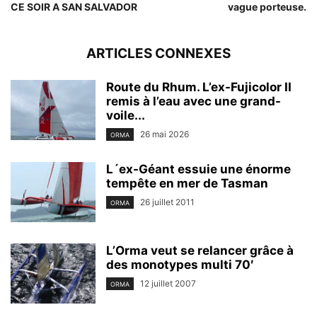
CE SOIR A SAN SALVADOR
vague porteuse.
ARTICLES CONNEXES
Route du Rhum. L’ex-Fujicolor II
remis à l’eau avec une grand-
voile...
26 mai 2026
ORMA
L´ex-Géant essuie une énorme
tempête en mer de Tasman
26 juillet 2011
ORMA
L’Orma veut se relancer grâce à
des monotypes multi 70′
12 juillet 2007
ORMA