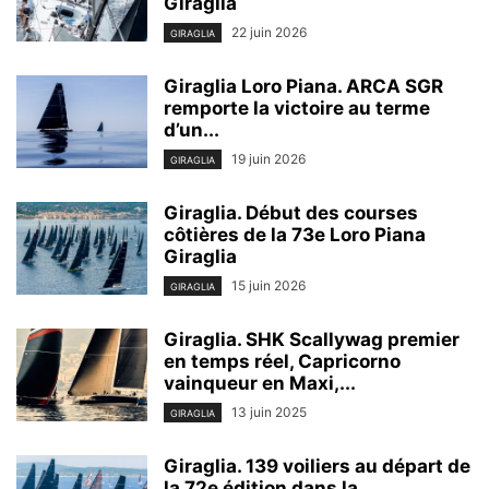
Giraglia
22 juin 2026
GIRAGLIA
Giraglia Loro Piana. ARCA SGR
remporte la victoire au terme
d’un...
19 juin 2026
GIRAGLIA
Giraglia. Début des courses
côtières de la 73e Loro Piana
Giraglia
15 juin 2026
GIRAGLIA
Giraglia. SHK Scallywag premier
en temps réel, Capricorno
vainqueur en Maxi,...
13 juin 2025
GIRAGLIA
Giraglia. 139 voiliers au départ de
la 72e édition dans la...