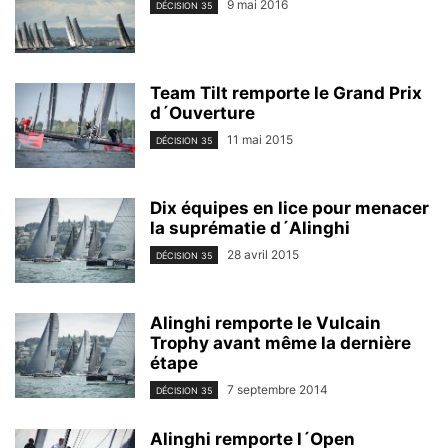
9 mai 2016
DÉCISION 35
Team Tilt remporte le Grand Prix
d´Ouverture
11 mai 2015
DÉCISION 35
Dix équipes en lice pour menacer
la suprématie d´Alinghi
28 avril 2015
DÉCISION 35
Alinghi remporte le Vulcain
Trophy avant même la dernière
étape
7 septembre 2014
DÉCISION 35
Alinghi remporte l´Open