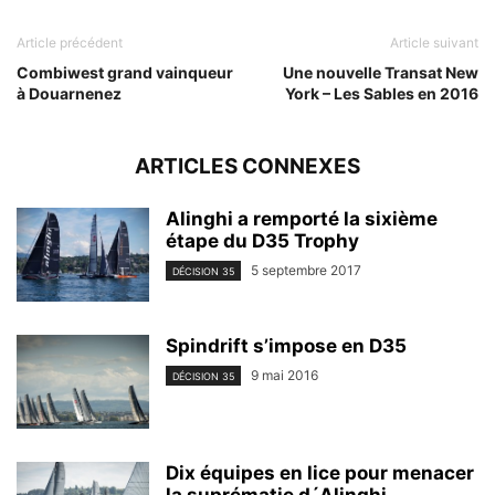
Article précédent
Article suivant
Combiwest grand vainqueur
Une nouvelle Transat New
à Douarnenez
York – Les Sables en 2016
ARTICLES CONNEXES
Alinghi a remporté la sixième
étape du D35 Trophy
5 septembre 2017
DÉCISION 35
Spindrift s’impose en D35
9 mai 2016
DÉCISION 35
Dix équipes en lice pour menacer
la suprématie d´Alinghi