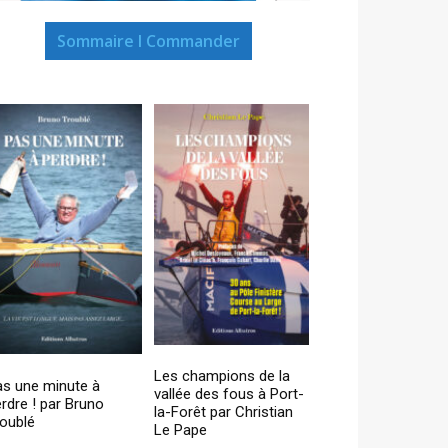
Sommaire I Commander
Les champions de la
as une minute à
vallée des fous à Port-
rdre ! par Bruno
la-Forêt par Christian
oublé
Le Pape