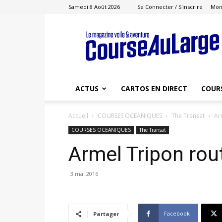
Samedi 8 Août 2026
Se Connecter / S'inscrire
Mon
Course
au
Large
ACTUS
CARTOS EN DIRECT
COUR
Accueil
COURSES OCEANIQUES
The Transat
Ar
COURSES OCEANIQUES
The Transat
Armel Tripon rou
3 mai 2016
Facebook
Partager