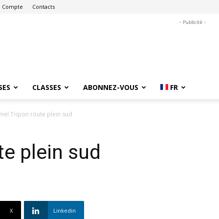
 Compte
Contacts
- Publicité -
SES
CLASSES
ABONNEZ-VOUS
FR
mel Tripon route plein sud
te plein sud
X
Linkedin