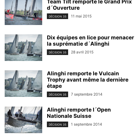
Team Tilt remporte le Grand Prix
d´Ouverture
11 mai 2015
DÉCISION 35
Dix équipes en lice pour menacer
la suprématie d´Alinghi
28 avril 2015
DÉCISION 35
Alinghi remporte le Vulcain
Trophy avant même la dernière
étape
7 septembre 2014
DÉCISION 35
Alinghi remporte l´Open
Nationale Suisse
1 septembre 2014
DÉCISION 35