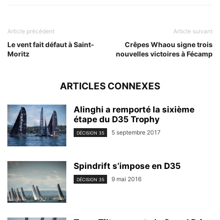
Article précédent
Article suivant
Le vent fait défaut à Saint-
Crêpes Whaou signe trois
Moritz
nouvelles victoires à Fécamp
ARTICLES CONNEXES
Alinghi a remporté la sixième
étape du D35 Trophy
5 septembre 2017
DÉCISION 35
Spindrift s’impose en D35
9 mai 2016
DÉCISION 35