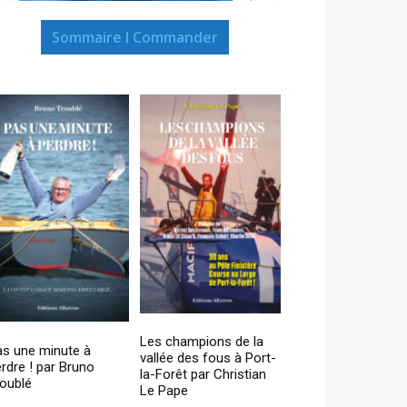
Sommaire I Commander
Les champions de la
as une minute à
vallée des fous à Port-
rdre ! par Bruno
la-Forêt par Christian
oublé
Le Pape