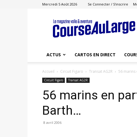
Mercredi 5 Août 2026
Se Connecter / S'inscrire
M
Course
au
Large
ACTUS
CARTOS EN DIRECT
COUR
Accueil
Circuit Figaro
Transat AG2R
56 marins 
Circuit Figaro
Transat AG2R
56 marins en par
Barth…
8 avril 2006