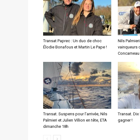
Transat Paprec : Un duo de choc
Nils Palmieri
Élodie Bonafous et Martin Le Pape !
vainqueurs 
Concarneau 
Transat. Suspens pour l’arrivée, Nils
Transat. Di
Palmieri et Julien Villion en tête, ETA
gagner !
dimanche 18h