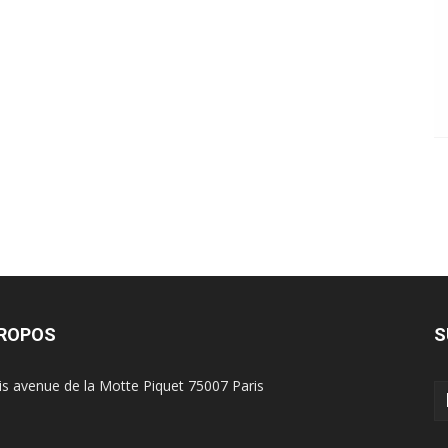
PROPOS
S
is avenue de la Motte Piquet 75007 Paris