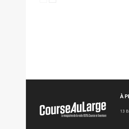
À 
13 B