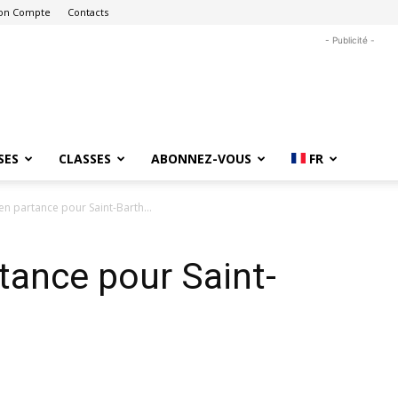
on Compte
Contacts
- Publicité -
SES
CLASSES
ABONNEZ-VOUS
FR
en partance pour Saint-Barth…
tance pour Saint-