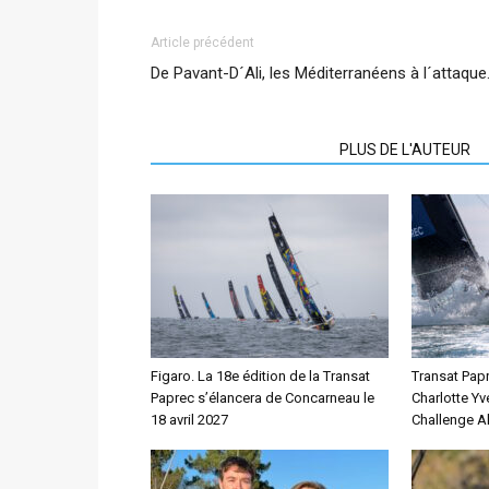
Article précédent
De Pavant-D´Ali, les Méditerranéens à l´attaqu
ARTICLES CONNEXES
PLUS DE L'AUTEUR
Figaro. La 18e édition de la Transat
Transat Papr
Paprec s’élancera de Concarneau le
Charlotte Yv
18 avril 2027
Challenge Al