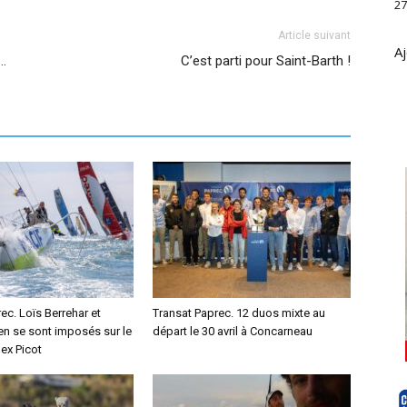
27
Article suivant
Aj
e…
C’est parti pour Saint-Barth !
ec. Loïs Berrehar et
Transat Paprec. 12 duos mixte au
en se sont imposés sur le
départ le 30 avril à Concarneau
ex Picot