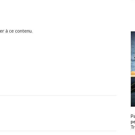
r à ce contenu.
P
pe
Tr