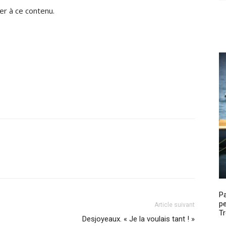
r à ce contenu.
P
pe
Article suivant
Tr
Desjoyeaux. « Je la voulais tant ! »