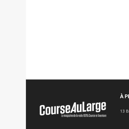
À 
13 B