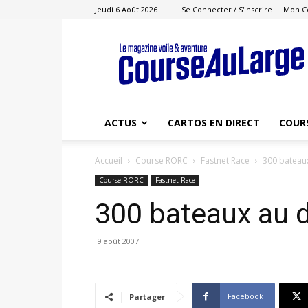
Jeudi 6 Août 2026
Se Connecter / S'inscrire
Mon C
Course
au
Large
ACTUS
CARTOS EN DIRECT
COUR
Accueil
Course RORC
Fastnet Race
300 bateau
Course RORC
Fastnet Race
300 bateaux au 
9 août 2007
Facebook
Partager