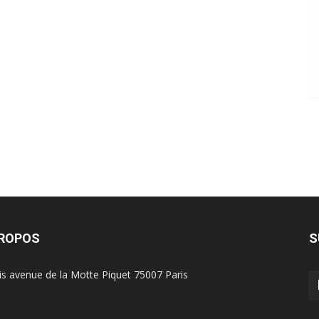
PROPOS
S
is avenue de la Motte Piquet 75007 Paris