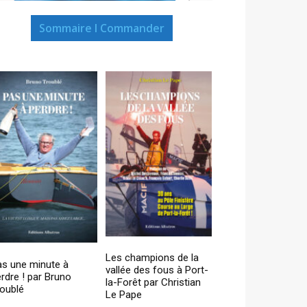
Sommaire I Commander
Les champions de la
as une minute à
vallée des fous à Port-
rdre ! par Bruno
la-Forêt par Christian
oublé
Le Pape