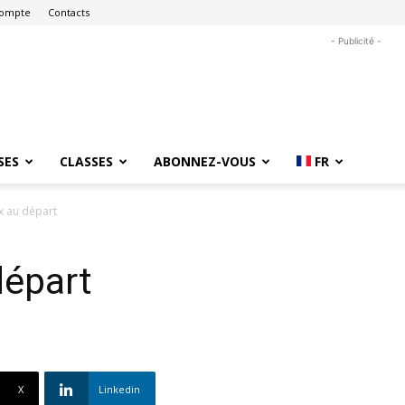
ompte
Contacts
- Publicité -
SES
CLASSES
ABONNEZ-VOUS
FR
x au départ
départ
X
Linkedin