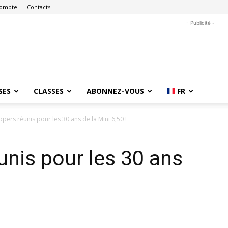
ompte
Contacts
- Publicité -
SES
CLASSES
ABONNEZ-VOUS
FR
ppers réunis pour les 30 ans de la Mini 6,50 !
unis pour les 30 ans