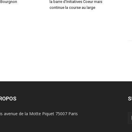
 Bourgnon
la barre d’Initiatives Coeur mais
continue la course au large
PROPOS
S
is avenue de la Motte Piquet 75007 Paris