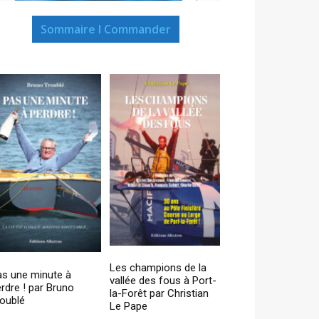
Sommaire I Commander
Les champions de la
as une minute à
vallée des fous à Port-
rdre ! par Bruno
la-Forêt par Christian
oublé
Le Pape