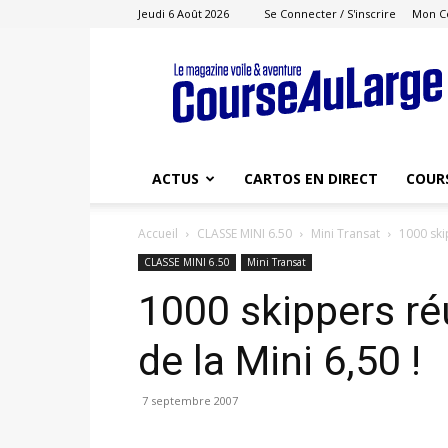
Jeudi 6 Août 2026
Se Connecter / S'inscrire
Mon C
Course
au
Large
ACTUS
CARTOS EN DIRECT
COUR
Accueil
CLASSE MINI 6.50
Mini Transat
1000 ski
CLASSE MINI 6.50
Mini Transat
1000 skippers ré
de la Mini 6,50 !
7 septembre 2007