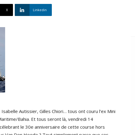
X
Linkedin
Isabelle Autissier, Gilles Chiori… tous ont couru l’ex Mini
aritime/Bahia. Et tous seront là, vendredi 14
célebrant le 30e anniversaire de cette course hors
Luc Van Den Heede ? Tout simplement parce que ces