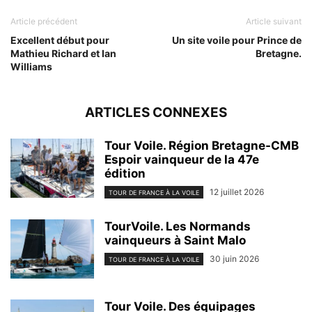
Article précédent
Article suivant
Excellent début pour
Un site voile pour Prince de
Mathieu Richard et Ian
Bretagne.
Williams
ARTICLES CONNEXES
Tour Voile. Région Bretagne-CMB
Espoir vainqueur de la 47e
édition
12 juillet 2026
TOUR DE FRANCE À LA VOILE
TourVoile. Les Normands
vainqueurs à Saint Malo
30 juin 2026
TOUR DE FRANCE À LA VOILE
Tour Voile. Des équipages