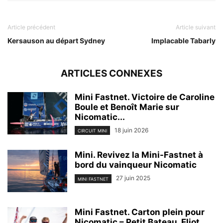
Article précédent
Article suivant
Kersauson au départ Sydney
Implacable Tabarly
ARTICLES CONNEXES
Mini Fastnet. Victoire de Caroline
Boule et Benoît Marie sur
Nicomatic...
18 juin 2026
CIRCUIT MINI
Mini. Revivez la Mini-Fastnet à
bord du vainqueur Nicomatic
27 juin 2025
MINI FASTNET
Mini Fastnet. Carton plein pour
Nicomatic – Petit Bateau, Eliot