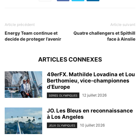
Article précédent
Article suivant
Energy Team continue et
Quatre challengers et Spithill
decide de proteger l’avenir
face à Ainslie
ARTICLES CONNEXES
49erFX. Mathilde Lovadina et Lou
Berthomieu, vice-championnes
d’Europe
12 juillet 2026
SERIES OLYMPIQUES
JO. Les Bleus en reconnaissance
à Los Angeles
10 juillet 2026
JEUX OLYMPIQUES