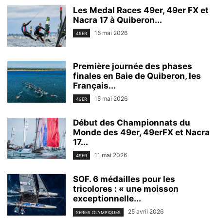
Les Medal Races 49er, 49er FX et
Nacra 17 à Quiberon...
16 mai 2026
49ER
Première journée des phases
finales en Baie de Quiberon, les
Français...
15 mai 2026
49ER
Début des Championnats du
Monde des 49er, 49erFX et Nacra
17...
11 mai 2026
49ER
SOF. 6 médailles pour les
tricolores : « une moisson
exceptionnelle...
25 avril 2026
SERIES OLYMPIQUES